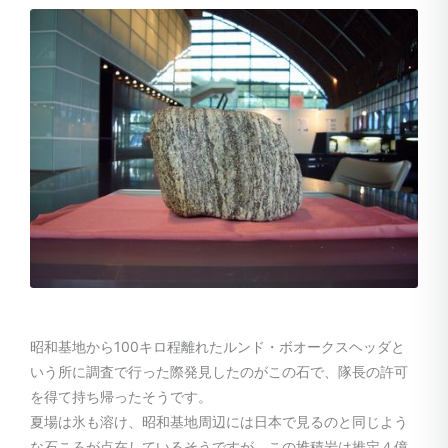
昭和基地から100キロ程離れたルンド・ボオークスヘッダと
いう所に調査で行った際発見したのがこの石で、隊長の許可
を得て持ち帰ったそうです。
夏場は氷も溶け、昭和基地周辺には日本で見るのと同じよう
な石ころが点在しているそうですが、この堆積岩は推定４億