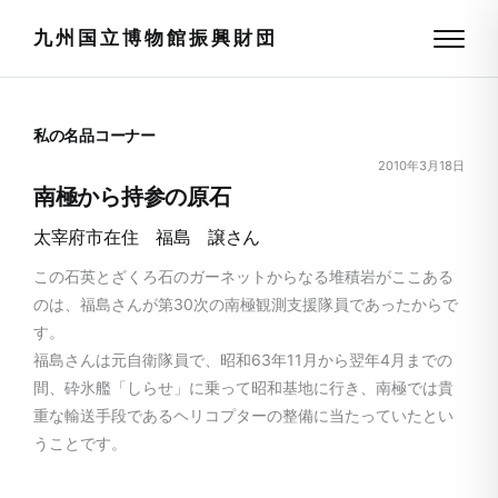
九州国立博物館振興財団
私の名品コーナー
2010年3月18日
南極から持参の原石
太宰府市在住 福島 譲さん
この石英とざくろ石のガーネットからなる堆積岩がここある
のは、福島さんが第30次の南極観測支援隊員であったからで
す。
福島さんは元自衛隊員で、昭和63年11月から翌年4月までの
間、砕氷艦「しらせ」に乗って昭和基地に行き、南極では貴
重な輸送手段であるヘリコプターの整備に当たっていたとい
うことです。