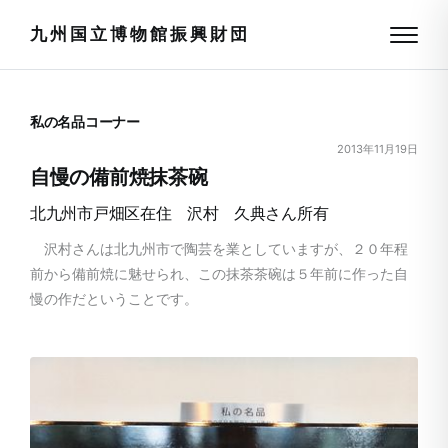
九州国立博物館振興財団
私の名品コーナー
2013年11月19日
自慢の備前焼抹茶碗
北九州市戸畑区在住 沢村 久典さん所有
沢村さんは北九州市で陶芸を業としていますが、２０年程
前から備前焼に魅せられ、この抹茶茶碗は５年前に作った自
慢の作だということです。