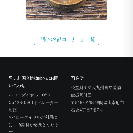
『私の名品コーナー』一覧
九州国立博物館へのお問
住所
い合わせ
公益財団法人九州国立博物
ハローダイヤル：050-
館振興財団
5542-8600(オペレーター
〒818-0118 福岡県太宰府市
対応)
石坂4丁目7番2号
※ハローダイヤルご利用に
は、通話料が必要となりま
す。